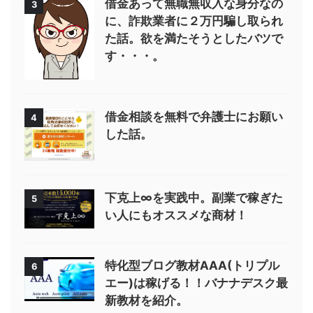
借金あって無職無収入な身分なの
3
に、詐欺業者に２万円騙し取られ
た話。欲を満たそうとしたバツで
す・・・。
借金相談を無料で弁護士にお願い
4
した話。
下克上∞を実践中。副業で稼ぎた
5
い人にもオススメな商材！
特化型ブログ教材AAA(トリプル
6
エー)は稼げる！！バナナデスク最
新教材を紹介。