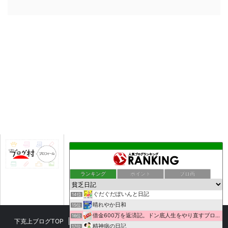
質素な暮らしで生きていく。
9位
ロスジェネ世代フリーターのゆるい節約生活
10位
病気療養中でも楽しみながらお小遣い稼ぎ！
11位
個人間融資掲示板 RentalCash
12位
ランキング
ポイント
ブロ画
馬耳Tong Poo
13位
ぐだぐだぽいんと日記
14位
晴れやか日和
15位
借金600万を返済記。ドン底人生をやり直すブログ。
16位
下克上ブログTOP
プロフィール
お問い合わせ
サイトマップ
精神病の日記
17位