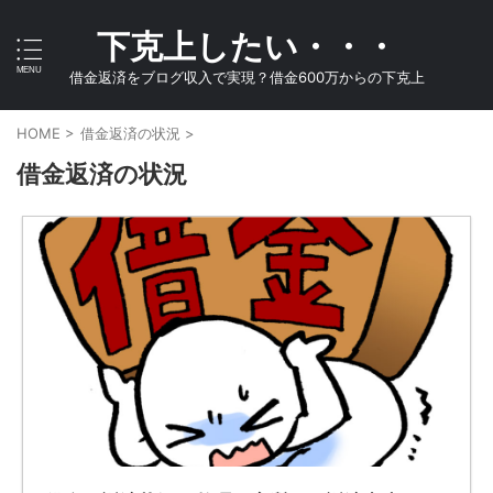
下克上したい・・・
借金返済をブログ収入で実現？借金600万からの下克上
HOME
>
借金返済の状況
>
借金返済の状況