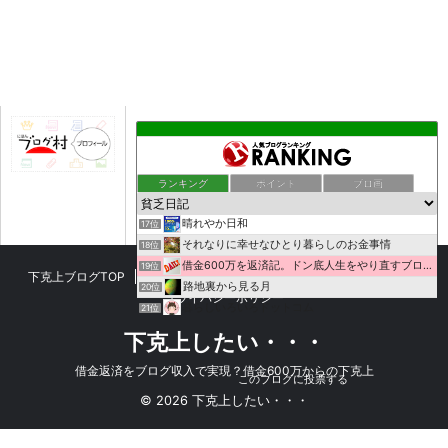
個人間融資掲示板 RentalCash
12位
馬耳Tong Poo
13位
ぐだぐだぽいんと日記
14位
精神病の日記
15位
ランキング
ポイント
ブロ画
お金儲けしましょう！!
16位
晴れやか日和
17位
それなりに幸せなひとり暮らしのお金事情
18位
借金600万を返済記。ドン底人生をやり直すブログ。
19位
下克上ブログTOP
プロフィール
お問い合わせ
サイトマップ
路地裏から見る月
20位
プライバシーポリシー
暮らしいろいろドットコム
21位
このカテゴリを全て表示
極貧×フリーター×バンドマン＝ノマド！？
22位
下克上したい・・・
貯金ゼロからの脱却(´･ω･`)
23位
参加する
借金返済をブログ収入で実現？借金600万からの下克上
しがない会社員の昼食代節約記
24位
このブログに投票する
貧乏日記
25位
© 2026 下克上したい・・・
30代 薄給派遣ＯＬ貧乏記
26位