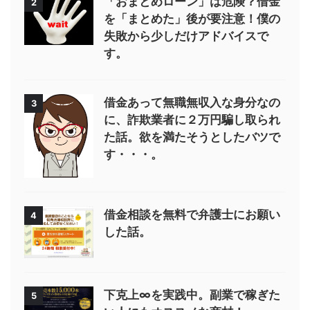
「おまとめローン」は危険？借金
2
を「まとめた」後が要注意！僕の
失敗から少しだけアドバイスで
す。
借金あって無職無収入な身分なの
3
に、詐欺業者に２万円騙し取られ
た話。欲を満たそうとしたバツで
す・・・。
借金相談を無料で弁護士にお願い
4
した話。
下克上∞を実践中。副業で稼ぎた
5