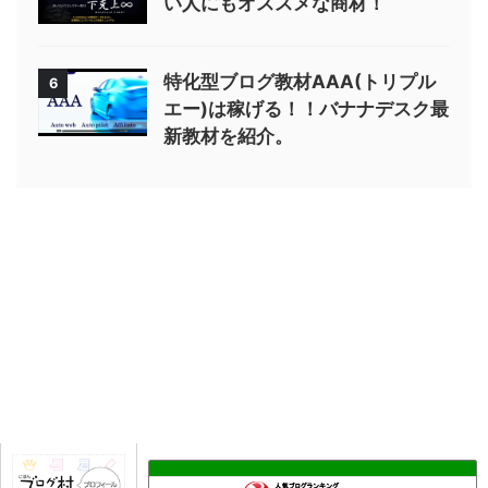
い人にもオススメな商材！
特化型ブログ教材AAA(トリプル
6
エー)は稼げる！！バナナデスク最
新教材を紹介。
無謀な貧乏リタイア生活
14位
貯金ゼロからの脱却(´･ω･`)
15位