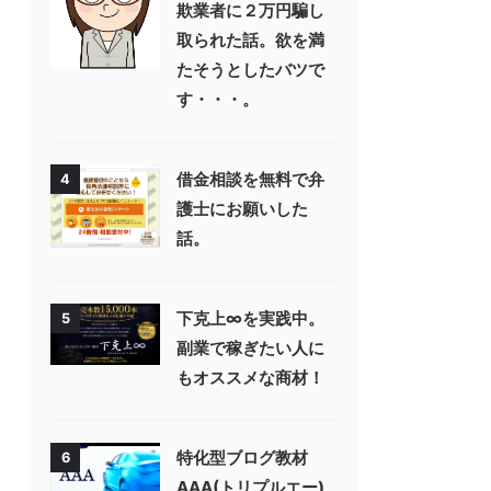
欺業者に２万円騙し
取られた話。欲を満
たそうとしたバツで
す・・・。
借金相談を無料で弁
4
護士にお願いした
話。
下克上∞を実践中。
5
副業で稼ぎたい人に
もオススメな商材！
特化型ブログ教材
6
AAA(トリプルエー)