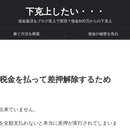
下克上したい・・・
借金返済をブログ収入で実現？借金600万からの下克上
稼ぐ方法を模索
借金の秘密を告白
税金を払って差押解除するため
出来ていません。
を全額支払わないと本当に差押が実行されてしまいま