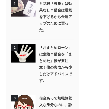
月花殿「護符」は効
1
果なし？借金は運気
を下げるから金運ア
ップのために買っ
た。
「おまとめローン」
2
は危険？借金を「ま
とめた」後が要注
意！僕の失敗から少
しだけアドバイスで
す。
借金あって無職無収
3
入な身分なのに、詐