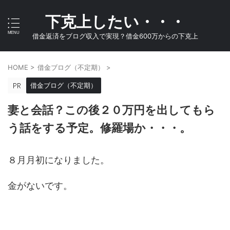
下克上したい・・・
借金返済をブログ収入で実現？借金600万からの下克上
HOME
>
借金ブログ（不定期）
>
借金ブログ（不定期）
妻と会話？この後２０万円を出してもら
う話をする予定。修羅場か・・・。
８月月初になりました。
金がないです。