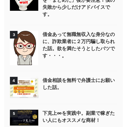
を「まとめた」後が要注意！僕の
失敗から少しだけアドバイスで
す。
借金あって無職無収入な身分なの
3
に、詐欺業者に２万円騙し取られ
た話。欲を満たそうとしたバツで
す・・・。
借金相談を無料で弁護士にお願い
4
した話。
下克上∞を実践中。副業で稼ぎた
5
い人にもオススメな商材！