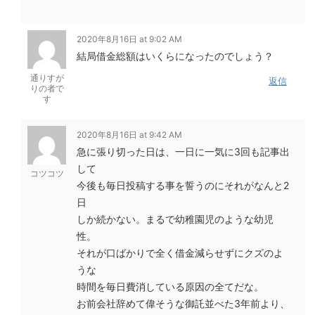
2020年8月16日 at 9:02 AM
結局借金総額はいくらになったのでしょう？
通りすが
返信
りの者で
す
2020年8月16日 at 9:42 AM
急に張り切った日は、一日に一気に3回も記事出
して
コツコツ
今後も毎日投稿する事を誓うのにそれがなんと2
日
しか続かない。まるで幼稚園児のような幼児
性。
それが口ばかりで全く借金減らせずにクズのよ
うな
時間を毎日費消している原因の全てだな。
お前会社辞めて偉そうな御託並べた3年前より、