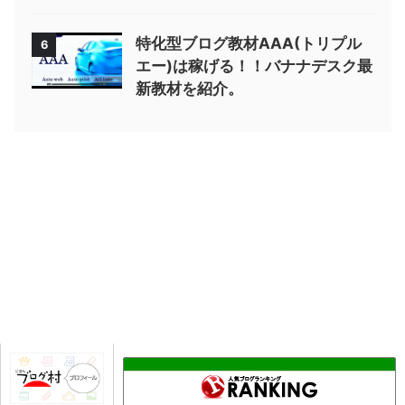
特化型ブログ教材AAA(トリプル
6
エー)は稼げる！！バナナデスク最
新教材を紹介。
借金返済〜債務超過からの帰還
15位
座右の銘はケセラセラ -11社830万 借金生活の記録-
16位
借金返済ブログ
17位