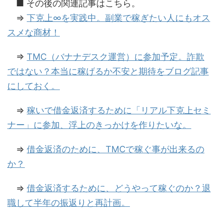
■ その後の関連記事はこちら。
⇒
下克上∞を実践中。副業で稼ぎたい人にもオス
スメな商材！
⇒
TMC（バナナデスク運営）に参加予定。詐欺
ではない？本当に稼げるか不安と期待をブログ記事
にしておく。
⇒
稼いで借金返済するために「リアル下克上セミ
ナー」に参加、浮上のきっかけを作りたいな。
⇒
借金返済のために、TMCで稼ぐ事が出来るの
か？
⇒
借金返済するために、どうやって稼ぐのか？退
職して半年の振返りと再計画。