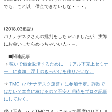
でも、これ以上借金できないしな・・・。
(2018.03追記)
バナナデスクさんの批判をしちゃいましたが、実際
にお会いしたらめっちゃいい人～～。
■関連記事
→
稼いで借金返済するために「リアル下克上セミナ
ー」に参加、浮上のきっかけを作りたいな。
→
TMC（バナナデスク運営）に参加予定。詐欺で
はない？本当に稼げるの？不安と期待をブログ記事
にしておく。
僕は下克上∞とTMCコミュニティで再度やり直しま