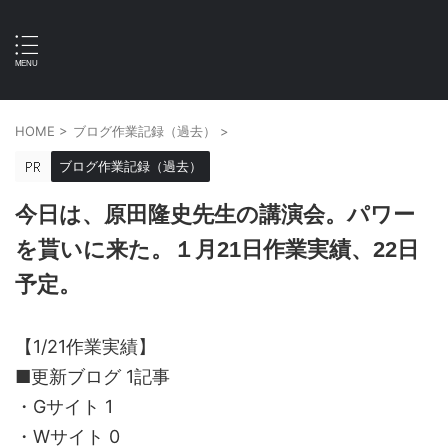
HOME
>
ブログ作業記録（過去）
>
ブログ作業記録（過去）
今日は、原田隆史先生の講演会。パワー
を貰いに来た。１月21日作業実績、22日
予定。
【1/21作業実績】
■更新ブログ 1記事
・Gサイト 1
・Wサイト 0