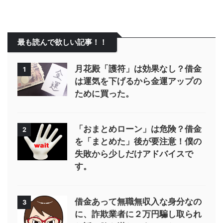
最も読んで欲しい記事！！
月花殿「護符」は効果なし？借金
1
は運気を下げるから金運アップの
ために買った。
「おまとめローン」は危険？借金
2
を「まとめた」後が要注意！僕の
失敗から少しだけアドバイスで
す。
借金あって無職無収入な身分なの
3
に、詐欺業者に２万円騙し取られ