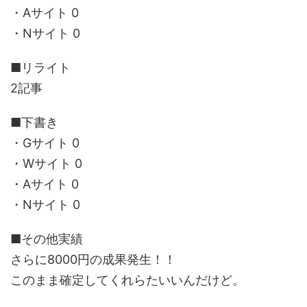
・Aサイト 0
・Nサイト 0
■リライト
2記事
■下書き
・Gサイト 0
・Wサイト 0
・Aサイト 0
・Nサイト 0
■その他実績
さらに8000円の成果発生！！
このまま確定してくれらたいいんだけど。