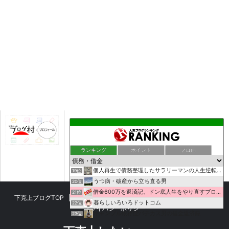
債務整理のメリットとデメリット
14位
借金返済〜債務超過からの帰還
15位
即日キャッシング申込を比較する
16位
座右の銘はケセラセラ -11社830万 借金生活の記録-
17位
ランキング
ポイント
ブロ画
借金返済ブログ
18位
個人再生で債務整理したサラリーマンの人生逆転ブログ
19位
うつ病・破産から立ち直る男
20位
借金600万を返済記。ドン底人生をやり直すブログ。
21位
下克上ブログTOP
プロフィール
お問い合わせ
サイトマップ
暮らしいろいろドットコム
22位
プライバシーポリシー
ギャンブル依存症パチカス男の借金返済録
23位
このカテゴリを全て表示
彼女の借金返済管理計画日記
24位