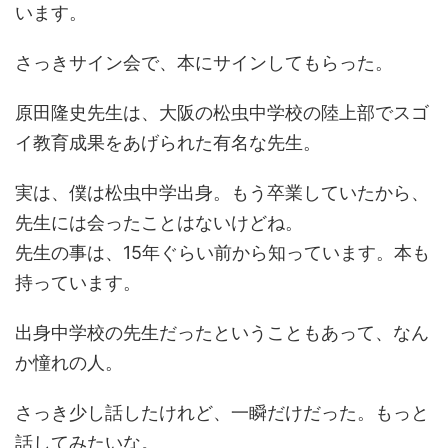
います。
さっきサイン会で、本にサインしてもらった。
原田隆史先生は、大阪の松虫中学校の陸上部でスゴ
イ教育成果をあげられた有名な先生。
実は、僕は松虫中学出身。もう卒業していたから、
先生には会ったことはないけどね。
先生の事は、15年ぐらい前から知っています。本も
持っています。
出身中学校の先生だったということもあって、なん
か憧れの人。
さっき少し話したけれど、一瞬だけだった。もっと
話してみたいな。