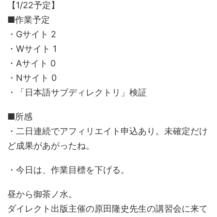
【1/22予定】
■作業予定
・Gサイト 2
・Wサイト 1
・Aサイト 0
・Nサイト 0
・「日本語サブディレクトリ」検証
■所感
・二日連続でアフィリエイト申込あり。未確定だけ
ど成果があがったね。
・今日は、作業目標を下げる。
昼から御茶ノ水。
ダイレクト出版主催の原田隆史先生の講習会に来て