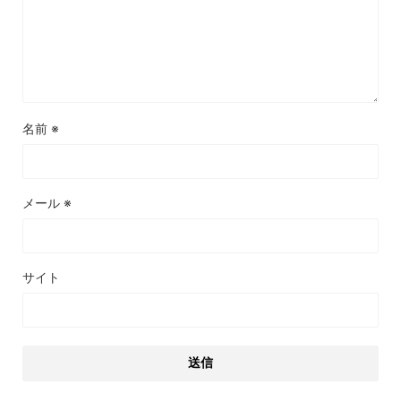
名前
※
メール
※
サイト