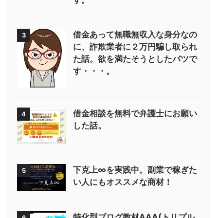
す。
借金あって無職無収入な身分なの
3
に、詐欺業者に２万円騙し取られ
た話。欲を満たそうとしたバツで
す・・・。
借金相談を無料で弁護士にお願い
4
した話。
下克上∞を実践中。副業で稼ぎた
5
い人にもオススメな商材！
特化型ブログ教材AAA(トリプル
6