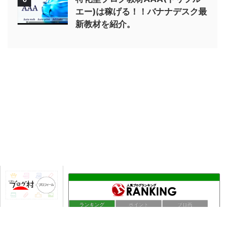
エー)は稼げる！！バナナデスク最
新教材を紹介。
馬耳Tong Poo
14位
貯金ゼロからの脱却(´･ω･`)
15位
精神病の日記
16位
お金儲けしましょう！!
17位
ランキング
ポイント
ブロ画
適当ご飯
18位
晴れやか日和