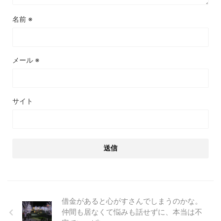
名前
※
メール
※
サイト
借金があると心がすさんでしまうのかな。
仲間も居なくて悩みも話せずに、本当は不