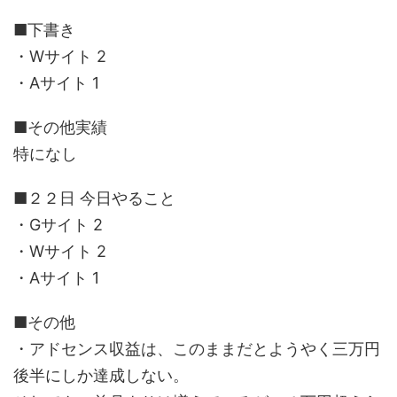
■下書き
・Wサイト 2
・Aサイト 1
■その他実績
特になし
■２２日 今日やること
・Gサイト 2
・Wサイト 2
・Aサイト 1
■その他
・アドセンス収益は、このままだとようやく三万円
後半にしか達成しない。