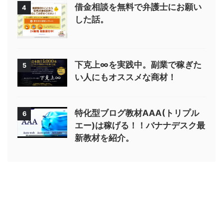
借金相談を無料で弁護士にお願い
4
した話。
下克上∞を実践中。副業で稼ぎた
5
い人にもオススメな商材！
特化型ブログ教材AAA(トリプル
6
エー)は稼げる！！バナナデスク最
新教材を紹介。