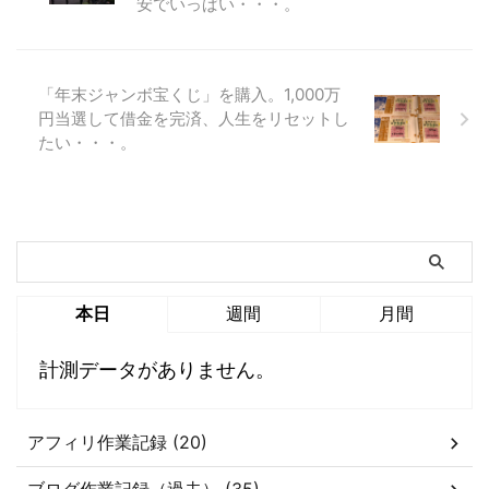
安でいっぱい・・・。
「年末ジャンボ宝くじ」を購入。1,000万
円当選して借金を完済、人生をリセットし
たい・・・。
本日
週間
月間
計測データがありません。
アフィリ作業記録 (20)